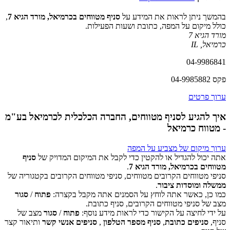
בהמשך ניתן לראות את המידע על
סניף מטווחים בכרמיאל, מורד הגיא 7
,
כולל מיקום על המפה, כתובת ושעות הפעילות.
מורד הגיא 7
כרמיאל
,
IL
04-9986841
פקס 04-9985882
ערוך פרטים
איך להגיע לסניף מטווחים, החברה הכלכלית לכרמיאל בע"מ
- מטווח כרמיאל
ערוך מיקום של מצביע על המפה
אתה יכול להגדיל או להקטין כדי לקבל את המיקום המדויק של
סניף
מטווחים בכרמיאל, מורד הגיא 7
.
סניפי מטווחים הקרובים מטווחים, סניפי מטווחים הקרובים בקטגוריה של
‏דף זה לא יכול לטעון את מפות Google כראוי.
ממשלה ומוסדות ציבור
.
כמו כן, כאשר אתה לוחץ על הסמנים אתה מקבל בקצרה:
פתוח
/
סגור
אישור
האם האתר הזה בבעלותך?
מצב של סניפי מטווחים הקרובים, סניף כתובת.
על ידי לחיצה על הקישור כדי לראות מידע נוסף:
פתוח
/
סגור
מצב של
סניף,
סניפים כתובת
,
סניף מספר הטלפון
,
סניפים אנשי קשר
ותיאור קצר